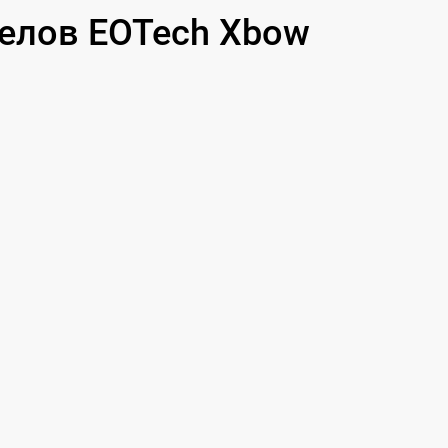
600 р
елов EOTech Xbow