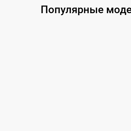
Чистка от вирусов
Популярные моде