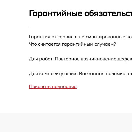
Замена цепи питания
Гарантийные обязательст
Замена термотрубок
Гарантия от сервиса: на смонтированные к
Замена станции airport
Что считается гарантийным случаем?
Замена подсветки матрицы
Для работ: Повторное возникновение дефек
Замена батареи
Для комплектующих: Внезапная поломка, о
Показать полностью
Замена аудио выхода
Замена VGA порта
Замена S-Video порта