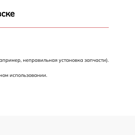
900 р
вске
500 р
600 р
600 р
апример, неправильная установка запчасти).
1600 р
ном использовании.
600 р
500 р
500 р