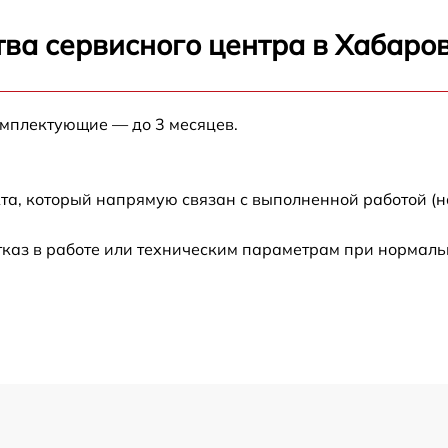
от 120 мин
ва сервисного центра в Хабаро
от 60 мин
омплектующие — до 3 месяцев.
от 60 мин
от 60 мин
та, который напрямую связан с выполненной работой (н
от 30 мин
тказ в работе или техническим параметрам при нормаль
от 60 мин
от 60 мин
от 60 мин