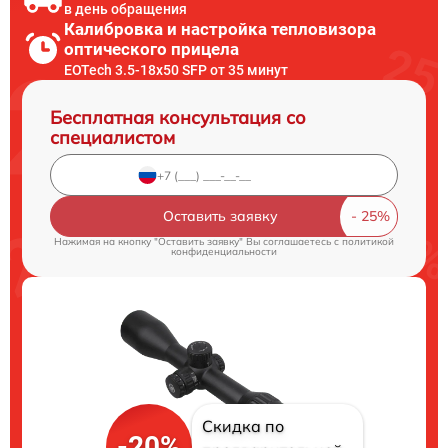
в день обращения
Калибровка и настройка тепловизора
оптического прицела
EOTech 3.5-18x50 SFP от 35 минут
Бесплатная консультация со
специалистом
Оставить заявку
Нажимая на кнопку "Оставить заявку" Вы соглашаетесь c
политикой
конфиденциальности
Скидка по
-20%